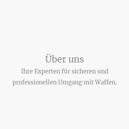
Über uns
Ihre Experten für sicheren und
professionellen Umgang mit Waffen.
Unsere Wurzeln reichen tief – wir kommen aus dem militärischen und
vollzugsdienstlichen Bereich und blicken auf eine langjährige Erfahrung
im sportlichen und jagdlichen Schießen zurück. Dieser fundierte
Hintergrund prägt unsere Expertise im sicheren und
verantwortungsvollen Umgang mit Waffen und Munition.
Seit 2015 teilen wir unsere Leidenschaft und Begeisterung für den